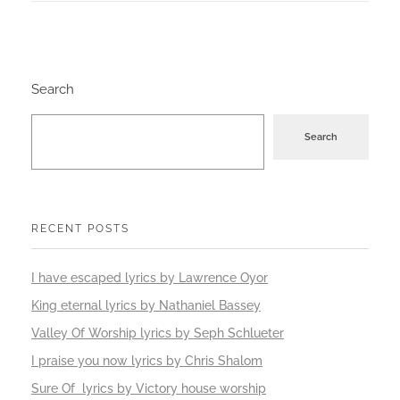
Search
Search
RECENT POSTS
I have escaped lyrics by Lawrence Oyor
King eternal lyrics by Nathaniel Bassey
Valley Of Worship lyrics by Seph Schlueter
I praise you now lyrics by Chris Shalom
Sure Of lyrics by Victory house worship