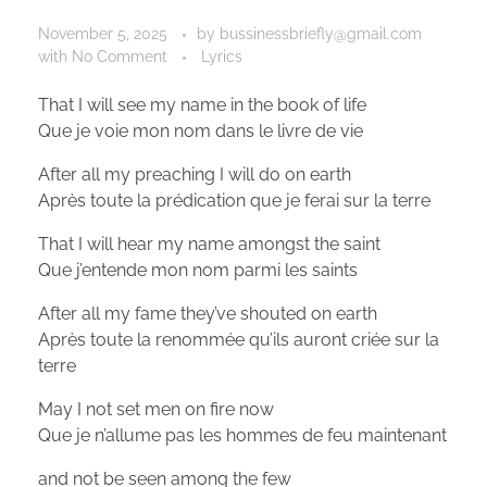
November 5, 2025
by
bussinessbriefly@gmail.com
with
No Comment
Lyrics
That I will see my name in the book of life
Que je voie mon nom dans le livre de vie
After all my preaching I will do on earth
Après toute la prédication que je ferai sur la terre
That I will hear my name amongst the saint
Que j’entende mon nom parmi les saints
After all my fame they’ve shouted on earth
Après toute la renommée qu’ils auront criée sur la
terre
May I not set men on fire now
Que je n’allume pas les hommes de feu maintenant
and not be seen among the few